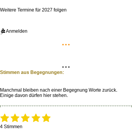
Weitere Termine für 2027 folgen
Anmelden
• • •
• • •
Stimmen aus Begegnungen:
Manchmal bleiben nach einer Begegnung Worte zurück.
Einige davon dürfen hier stehen.
1
2
3
4
5
B
B
e
e
S
S
S
S
S
w
w
4 Stimmen
e
e