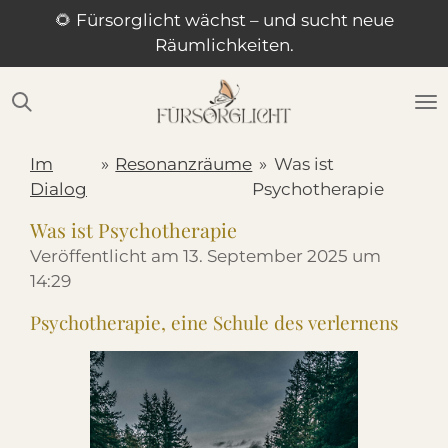
🌻 Fürsorglicht wächst – und sucht neue
Zum
Räumlichkeiten.
Hauptinhalt
springen
Im
»
Resonanzräume
»
Was ist
Dialog
Psychotherapie
Was ist Psychotherapie
Veröffentlicht am 13. September 2025 um
14:29
Psychotherapie, eine Schule des verlernens