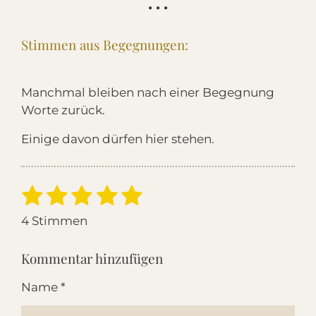
• • •
Stimmen aus Begegnungen:
Manchmal bleiben nach einer Begegnung
Worte zurück.
Einige davon dürfen hier stehen.
1
2
3
4
5
B
B
e
e
S
S
S
S
S
w
4 Stimmen
w
t
t
t
t
t
e
e
r
e
e
e
e
e
Kommentar hinzufügen
t
r
u
r
r
r
r
r
t
Name *
n
u
n
n
n
n
n
g