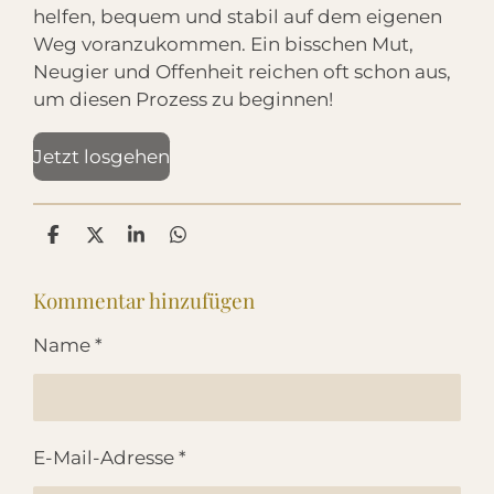
helfen, bequem und stabil auf dem eigenen
Weg voranzukommen. Ein bisschen Mut,
Neugier und Offenheit reichen oft schon aus,
um diesen Prozess zu beginnen!
Jetzt losgehen
T
T
T
T
e
e
e
e
i
i
i
i
Kommentar hinzufügen
l
l
l
l
e
e
e
e
n
n
n
n
Name *
E-Mail-Adresse *