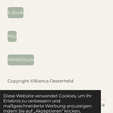
E-Book
FAQ
IMPRESSUM
Copyright ©Bianca Oesterheld
Diese Website verwendet Cookies, um Ihr
Erlebnis zu verbessern und
©2025 - Resonanzraum FürsorgLicht - Bianca
maßgeschneiderte Werbung anzuzeigen.
Oesterheld - Heilpraktikerin für
Indem Sie auf „Akzeptieren“ klicken,